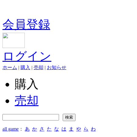
会員登録
ログイン
ホーム
|
購入
|
売却
|
お知らせ
購入
売却
all game
：
あ
か
さ
た
な
は
ま
や
ら
わ