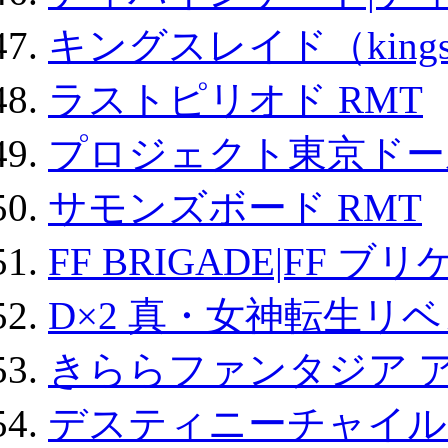
キングスレイド（kin
ラストピリオド RMT
プロジェクト東京ドール
サモンズボード RMT
FF BRIGADE|FF ブ
D×2 真・女神転生リ
きららファンタジア 
デスティニーチャイル