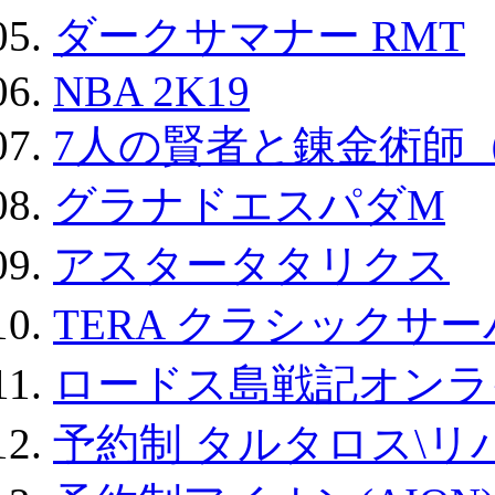
ダークサマナー RMT
NBA 2K19
7人の賢者と錬金術師
グラナドエスパダM
アスタータタリクス
TERA クラシックサー
ロードス島戦記オンラ
予約制 タルタロス\リバ