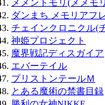
メメントモリ(メメモリ
ダンまち メモリアフレ
チェインクロニクル(
神姫プロジェクト
魔界戦記ディスガイア
エバーテイル
プリストンテールＭ
とある魔術の禁書目録
勝利の女神NIKKE