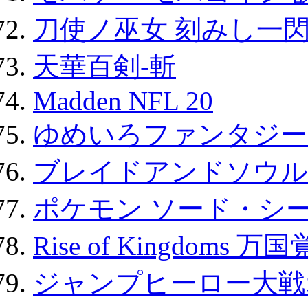
刀使ノ巫女 刻みし一閃
天華百剣-斬
Madden NFL 20
ゆめいろファンタジー
ブレイドアンドソウル
ポケモン ソード・シー
Rise of Kingdoms 
ジャンプヒーロー大戦