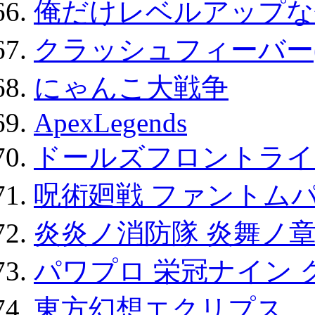
俺だけレベルアップな件
クラッシュフィーバー
にゃんこ大戦争
ApexLegends
ドールズフロントライ
呪術廻戦 ファントムパ
炎炎ノ消防隊 炎舞ノ
パワプロ 栄冠ナイン 
東方幻想エクリプス