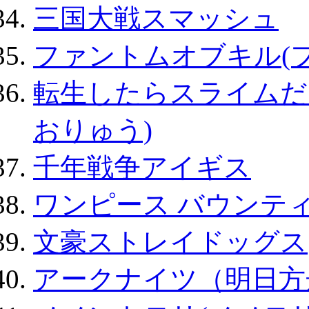
三国大戦スマッシュ
ファントムオブキル(
転生したらスライムだ
おりゅう)
千年戦争アイギス
ワンピース バウンテ
文豪ストレイドッグス
アークナイツ（明日方