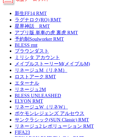
新生FF14 RMT
ラグナロク(RO) RMT
星界神話 RMT
アプリ版 単車の虎 裏虎 RMT
予約制Soulworker RMT
BLESS rmt
ブラウンダスト
ミリシタ アカウント
メイプルストーリーM(メイプルM)
リネージュM（リネM）
ロストアーク RMT
エターナル
リネージュ2M
BLESS UNLEASHED
ELYON RMT
リネージュW（リネW）
ポケモンレジェンズ アルセウス
サンクラシック(SUN Classic) RMT
リネージュ2 レボリューション RMT
FIFA23