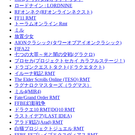
ロードナイン : LORDNINE
RFオンネク(RFオンラインネクスト)
FF11 RMT
トーラムオンライン Rmt
ミル
放置少女
AIONクラシック(タワーオブアイオンクラシック)
FIFA22
七つの大罪～光と闇の交戦(グラクロ)
プロセカ(プロジェクトセカイ カラフルステージ！)
ドラゴンクエストタクト(ドラクエタクト)
イルーナ戦記 RMT
The Elder Scrolls Online (TESO) RMT
ラグナロクマスターズ（ラグマス）
ミル4(MIR4)
Fate/Grand Order RMT
FFBE幻影戦争
ドラクエ10 RMT|DQ10 RMT
ラストイデア(LAST IDEA)
アラド戦記(Arad) RMT
白猫プロジェクトジュエル RMT
FFBE-FFブレイブエクスヴィアス RMT