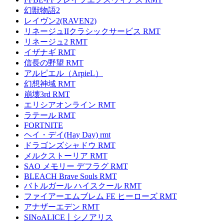
幻獣物語2
レイヴン2(RAVEN2)
リネージュIIクラシックサービス RMT
リネージュ2 RMT
イザナギ RMT
信長の野望 RMT
アルピエル（ArpieL）
幻想神域 RMT
崩壊3rd RMT
エリシアオンライン RMT
ラテール RMT
FORTNITE
ヘイ・デイ(Hay Day) rmt
ドラゴンズシャドウ RMT
メルクストーリア RMT
SAO メモリー デフラグ RMT
BLEACH Brave Souls RMT
バトルガール ハイスクール RMT
ファイアーエムブレム FE ヒーローズ RMT
アナザーエデン RMT
SINoALICE丨シノアリス