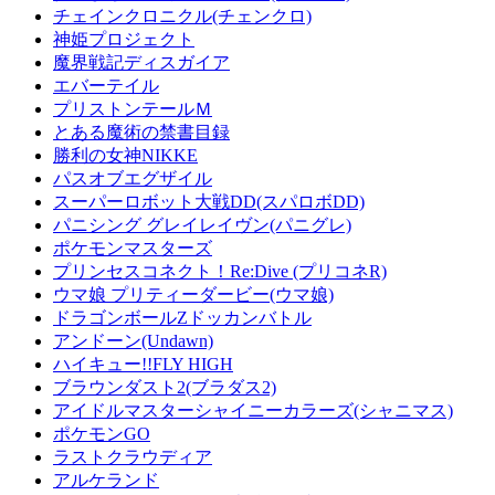
チェインクロニクル(チェンクロ)
神姫プロジェクト
魔界戦記ディスガイア
エバーテイル
プリストンテールＭ
とある魔術の禁書目録
勝利の女神NIKKE
パスオブエグザイル
スーパーロボット大戦DD(スパロボDD)
パニシング グレイレイヴン(パニグレ)
ポケモンマスターズ
プリンセスコネクト！Re:Dive (プリコネR)
ウマ娘 プリティーダービー(ウマ娘)
ドラゴンボールZドッカンバトル
アンドーン(Undawn)
ハイキュー!!FLY HIGH
ブラウンダスト2(ブラダス2)
アイドルマスターシャイニーカラーズ(シャニマス)
ポケモンGO
ラストクラウディア
アルケランド