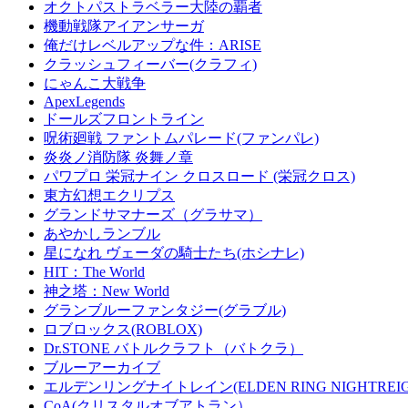
オクトパストラベラー大陸の覇者
機動戦隊アイアンサーガ
俺だけレベルアップな件：ARISE
クラッシュフィーバー(クラフィ)
にゃんこ大戦争
ApexLegends
ドールズフロントライン
呪術廻戦 ファントムパレード(ファンパレ)
炎炎ノ消防隊 炎舞ノ章
パワプロ 栄冠ナイン クロスロード (栄冠クロス)
東方幻想エクリプス
グランドサマナーズ（グラサマ）
あやかしランブル
星になれ ヴェーダの騎士たち(ホシナレ)
HIT：The World
神之塔：New World
グランブルーファンタジー(グラブル)
ロブロックス(ROBLOX)
Dr.STONE バトルクラフト（バトクラ）
ブルーアーカイブ
エルデンリングナイトレイン(ELDEN RING NIGHTREIG
CoA(クリスタルオブアトラン）