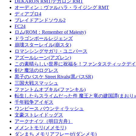
DEKARON RMT|デカロン RMT
オーディン：ヴァルハラ・ライジング RMT
ディアブロ4
ブレイドアンドソウル2
FC24
ロム(ROM：Remember of Majesty)
ドラゴンボールレジェンズ
崩壊スターレイル(崩スタ)
ロマンシングサガリ・ユニバース
アズールレーン(アズレン)
この素晴らしい世界に祝福を！ファンタスティックデイズ
剣と魔法のログレス
黒子のバスケ Street Rivals(黒バスSR)
三国大戦スマッシュ
ファントムオブキル(ファンキル)
転生したらスライムだった件 魔王と竜の建国譚(まおり
千年戦争アイギス
ワンピース バウンティラッシュ
文豪ストレイドッグス
アークナイツ（明日方舟）
メメントモリ(メメモリ)
ダンまち メモリアフレーゼ(ダンメモ)