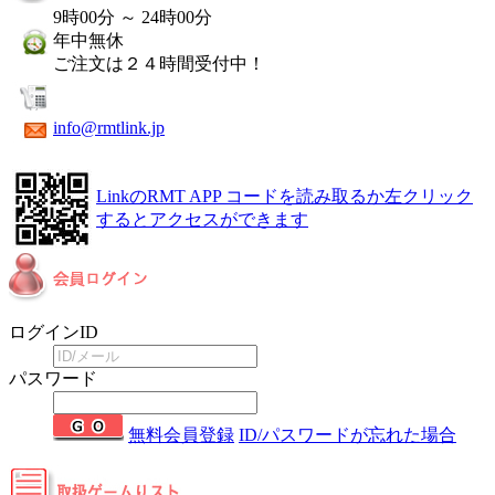
9時00分 ～ 24時00分
年中無休
ご注文は２４時間受付中！
info@rmtlink.jp
LinkのRMT APP
コードを読み取るか左クリック
するとアクセスができます
ログインID
パスワード
無料会員登録
ID/パスワードが忘れた場合