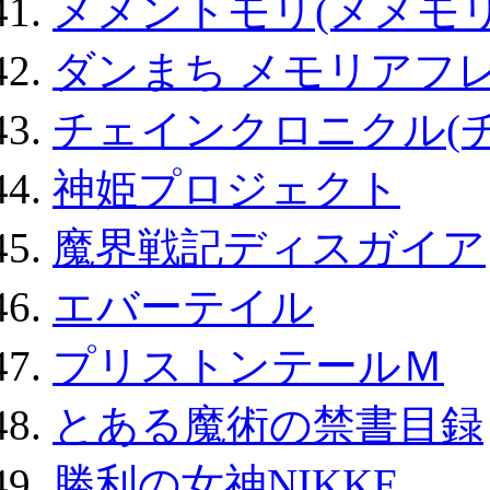
メメントモリ(メメモリ
ダンまち メモリアフレ
チェインクロニクル(
神姫プロジェクト
魔界戦記ディスガイア
エバーテイル
プリストンテールＭ
とある魔術の禁書目録
勝利の女神NIKKE