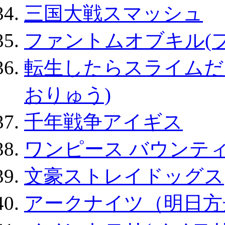
三国大戦スマッシュ
ファントムオブキル(
転生したらスライムだ
おりゅう)
千年戦争アイギス
ワンピース バウンテ
文豪ストレイドッグス
アークナイツ（明日方