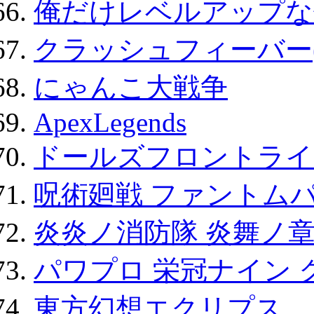
俺だけレベルアップな件
クラッシュフィーバー
にゃんこ大戦争
ApexLegends
ドールズフロントライ
呪術廻戦 ファントムパ
炎炎ノ消防隊 炎舞ノ
パワプロ 栄冠ナイン 
東方幻想エクリプス