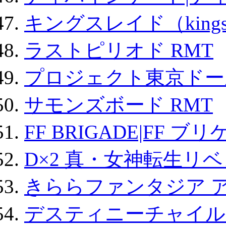
キングスレイド（kin
ラストピリオド RMT
プロジェクト東京ドール
サモンズボード RMT
FF BRIGADE|FF ブ
D×2 真・女神転生リ
きららファンタジア 
デスティニーチャイル