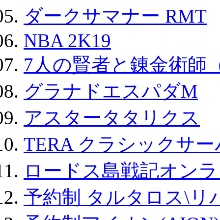
ダークサマナー RMT
NBA 2K19
7人の賢者と錬金術師
グラナドエスパダM
アスタータタリクス
TERA クラシックサー
ロードス島戦記オンラ
予約制 タルタロス\リバ