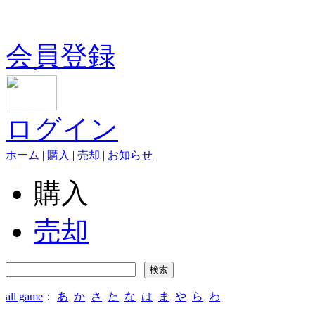
会員登録
ログイン
ホーム
|
購入
|
売却
|
お知らせ
購入
売却
all game
：
あ
か
さ
た
な
は
ま
や
ら
わ