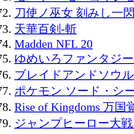
刀使ノ巫女 刻みし一閃
天華百剣-斬
Madden NFL 20
ゆめいろファンタジー
ブレイドアンドソウル
ポケモン ソード・シー
Rise of Kingdoms 
ジャンプヒーロー大戦