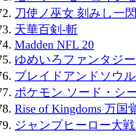
刀使ノ巫女 刻みし一閃
天華百剣-斬
Madden NFL 20
ゆめいろファンタジー
ブレイドアンドソウル
ポケモン ソード・シー
Rise of Kingdoms 
ジャンプヒーロー大戦