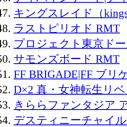
キングスレイド（kin
ラストピリオド RMT
プロジェクト東京ドール
サモンズボード RMT
FF BRIGADE|FF ブ
D×2 真・女神転生リ
きららファンタジア 
デスティニーチャイル