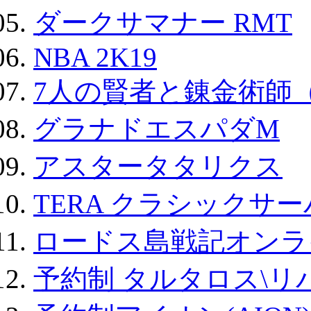
ダークサマナー RMT
NBA 2K19
7人の賢者と錬金術師
グラナドエスパダM
アスタータタリクス
TERA クラシックサー
ロードス島戦記オンラ
予約制 タルタロス\リバ