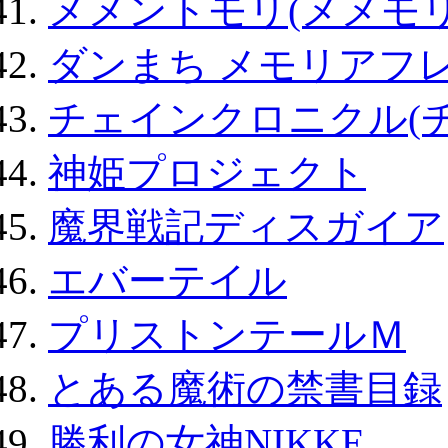
メメントモリ(メメモリ
ダンまち メモリアフレ
チェインクロニクル(
神姫プロジェクト
魔界戦記ディスガイア
エバーテイル
プリストンテールＭ
とある魔術の禁書目録
勝利の女神NIKKE