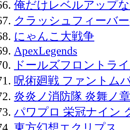
俺だけレベルアップな件
クラッシュフィーバー
にゃんこ大戦争
ApexLegends
ドールズフロントライ
呪術廻戦 ファントムパ
炎炎ノ消防隊 炎舞ノ
パワプロ 栄冠ナイン 
東方幻想エクリプス