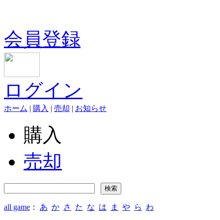
会員登録
ログイン
ホーム
|
購入
|
売却
|
お知らせ
購入
売却
all game
：
あ
か
さ
た
な
は
ま
や
ら
わ