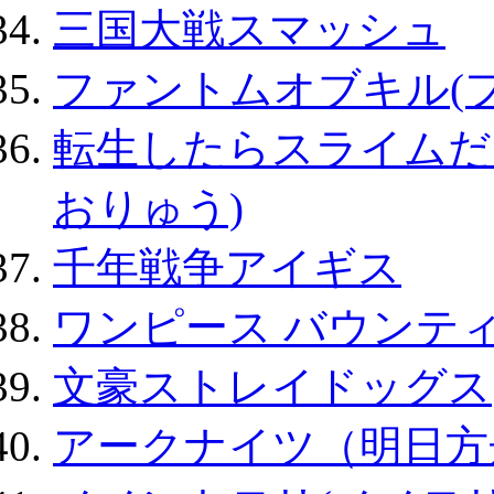
三国大戦スマッシュ
ファントムオブキル(
転生したらスライムだ
おりゅう)
千年戦争アイギス
ワンピース バウンテ
文豪ストレイドッグス
アークナイツ（明日方