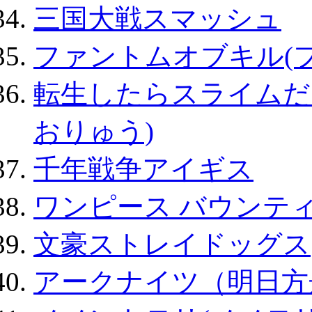
三国大戦スマッシュ
ファントムオブキル(
転生したらスライムだ
おりゅう)
千年戦争アイギス
ワンピース バウンテ
文豪ストレイドッグス
アークナイツ（明日方