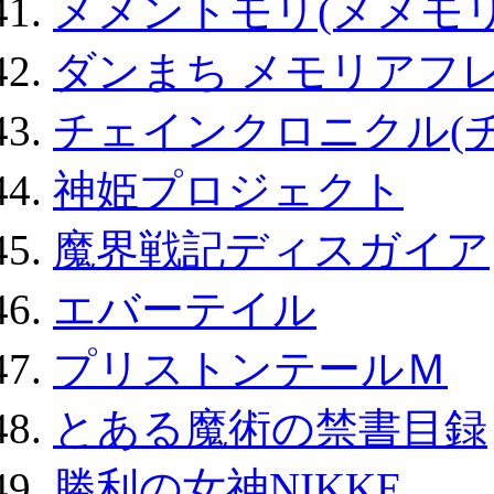
メメントモリ(メメモリ
ダンまち メモリアフレ
チェインクロニクル(
神姫プロジェクト
魔界戦記ディスガイア
エバーテイル
プリストンテールＭ
とある魔術の禁書目録
勝利の女神NIKKE