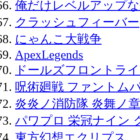
俺だけレベルアップな件
クラッシュフィーバー
にゃんこ大戦争
ApexLegends
ドールズフロントライ
呪術廻戦 ファントムパ
炎炎ノ消防隊 炎舞ノ
パワプロ 栄冠ナイン 
東方幻想エクリプス