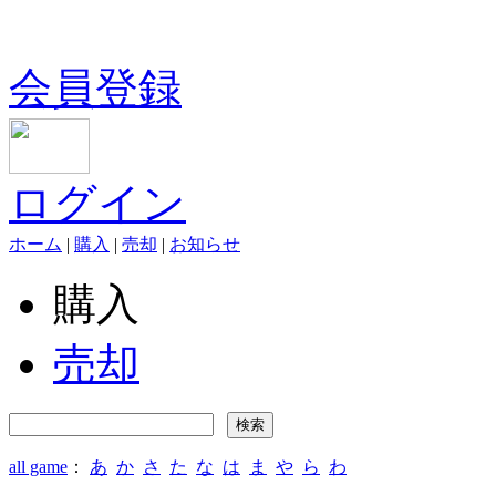
会員登録
ログイン
ホーム
|
購入
|
売却
|
お知らせ
購入
売却
all game
：
あ
か
さ
た
な
は
ま
や
ら
わ