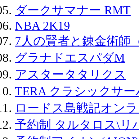
ダークサマナー RMT
NBA 2K19
7人の賢者と錬金術師
グラナドエスパダM
アスタータタリクス
TERA クラシックサー
ロードス島戦記オンラ
予約制 タルタロス\リバ