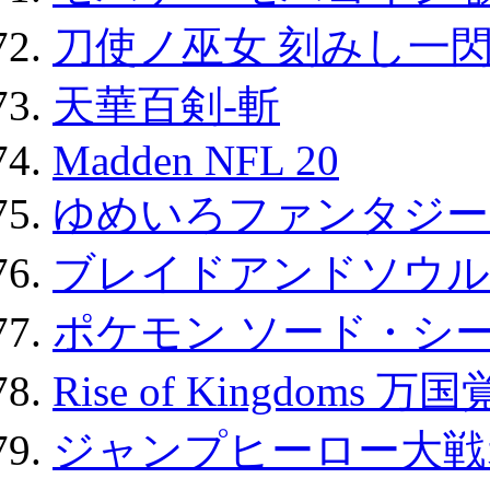
刀使ノ巫女 刻みし一閃
天華百剣-斬
Madden NFL 20
ゆめいろファンタジー
ブレイドアンドソウル
ポケモン ソード・シー
Rise of Kingdoms 
ジャンプヒーロー大戦