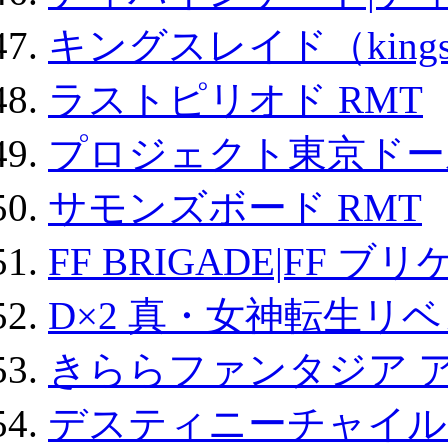
キングスレイド（kin
ラストピリオド RMT
プロジェクト東京ドール
サモンズボード RMT
FF BRIGADE|FF ブ
D×2 真・女神転生リ
きららファンタジア 
デスティニーチャイル