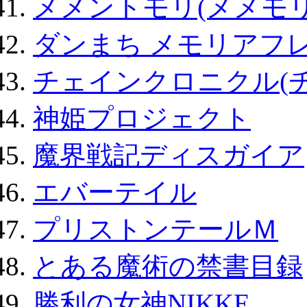
メメントモリ(メメモリ
ダンまち メモリアフレ
チェインクロニクル(
神姫プロジェクト
魔界戦記ディスガイア
エバーテイル
プリストンテールＭ
とある魔術の禁書目録
勝利の女神NIKKE