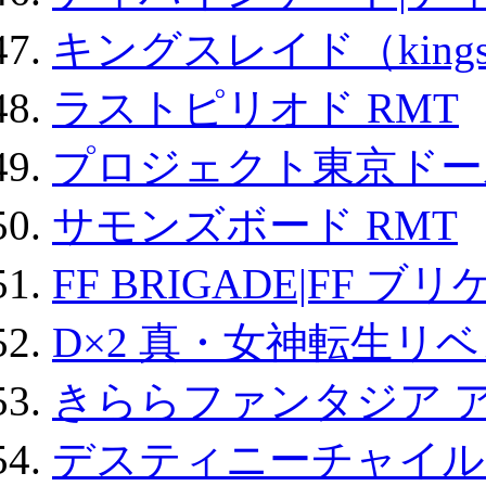
キングスレイド（kin
ラストピリオド RMT
プロジェクト東京ドール
サモンズボード RMT
FF BRIGADE|FF ブ
D×2 真・女神転生リ
きららファンタジア 
デスティニーチャイル