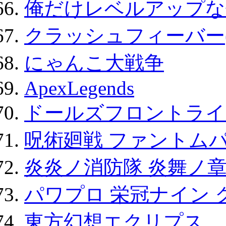
俺だけレベルアップな件
クラッシュフィーバー
にゃんこ大戦争
ApexLegends
ドールズフロントライ
呪術廻戦 ファントムパ
炎炎ノ消防隊 炎舞ノ
パワプロ 栄冠ナイン 
東方幻想エクリプス