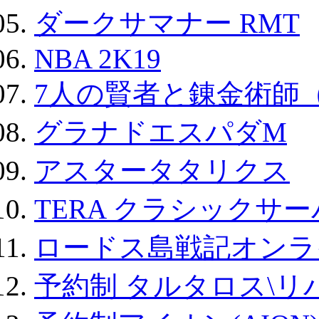
ダークサマナー RMT
NBA 2K19
7人の賢者と錬金術師
グラナドエスパダM
アスタータタリクス
TERA クラシックサー
ロードス島戦記オンラ
予約制 タルタロス\リバ