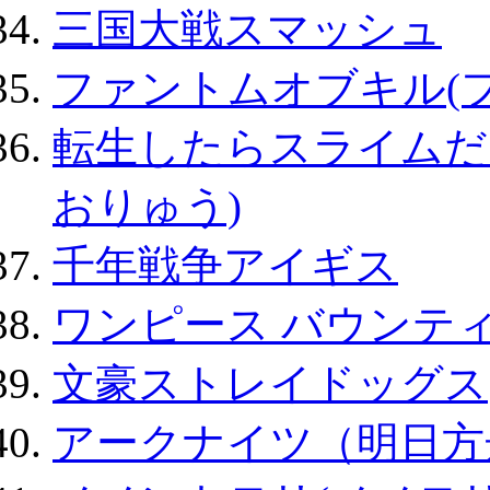
三国大戦スマッシュ
ファントムオブキル(
転生したらスライムだ
おりゅう)
千年戦争アイギス
ワンピース バウンテ
文豪ストレイドッグス
アークナイツ（明日方