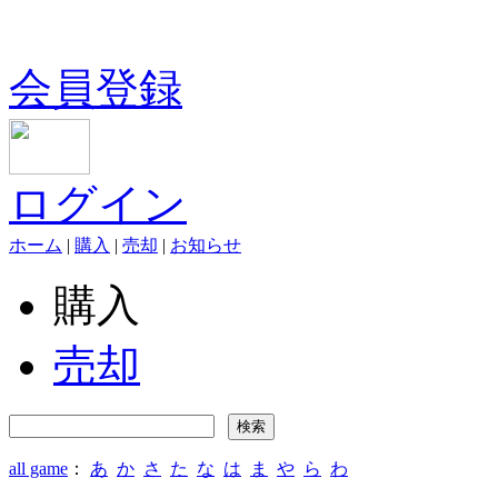
会員登録
ログイン
ホーム
|
購入
|
売却
|
お知らせ
購入
売却
all game
：
あ
か
さ
た
な
は
ま
や
ら
わ