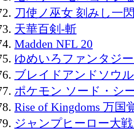
刀使ノ巫女 刻みし一閃
天華百剣-斬
Madden NFL 20
ゆめいろファンタジー
ブレイドアンドソウル
ポケモン ソード・シー
Rise of Kingdoms 
ジャンプヒーロー大戦