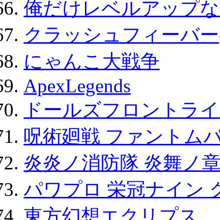
俺だけレベルアップな件
クラッシュフィーバー
にゃんこ大戦争
ApexLegends
ドールズフロントライ
呪術廻戦 ファントムパ
炎炎ノ消防隊 炎舞ノ
パワプロ 栄冠ナイン 
東方幻想エクリプス