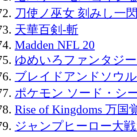
刀使ノ巫女 刻みし一閃
天華百剣-斬
Madden NFL 20
ゆめいろファンタジー
ブレイドアンドソウル
ポケモン ソード・シー
Rise of Kingdoms 
ジャンプヒーロー大戦