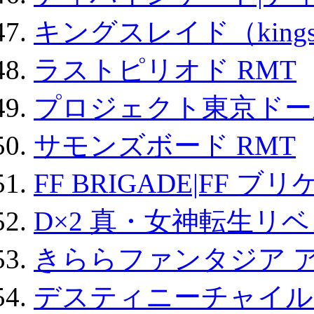
キングスレイド（kin
ラストピリオド RMT
プロジェクト東京ドール
サモンズボード RMT
FF BRIGADE|FF ブ
D×2 真・女神転生リ
きららファンタジア 
デスティニーチャイル