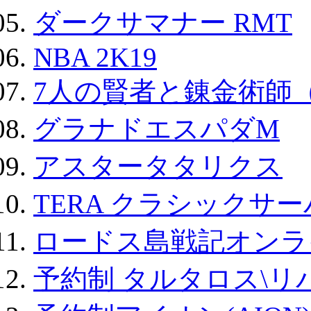
ダークサマナー RMT
NBA 2K19
7人の賢者と錬金術師
グラナドエスパダM
アスタータタリクス
TERA クラシックサー
ロードス島戦記オンラ
予約制 タルタロス\リバ