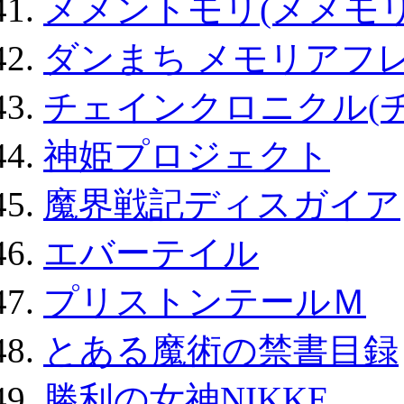
メメントモリ(メメモリ
ダンまち メモリアフレ
チェインクロニクル(
神姫プロジェクト
魔界戦記ディスガイア
エバーテイル
プリストンテールＭ
とある魔術の禁書目録
勝利の女神NIKKE