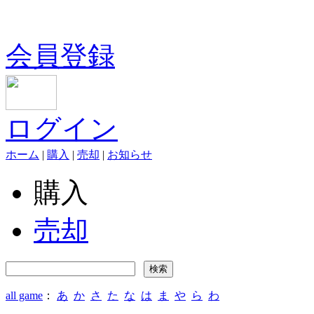
会員登録
ログイン
ホーム
|
購入
|
売却
|
お知らせ
購入
売却
all game
：
あ
か
さ
た
な
は
ま
や
ら
わ