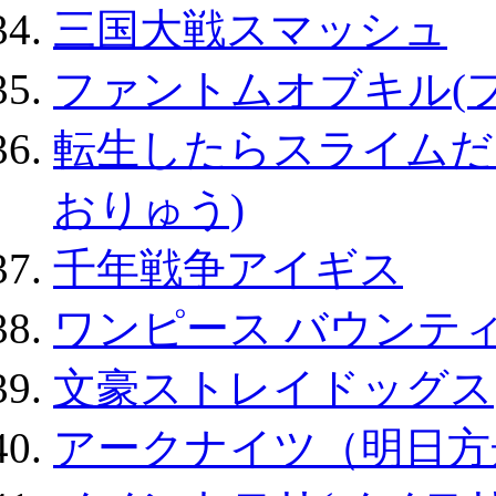
三国大戦スマッシュ
ファントムオブキル(
転生したらスライムだ
おりゅう)
千年戦争アイギス
ワンピース バウンテ
文豪ストレイドッグス
アークナイツ（明日方