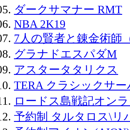
ダークサマナー RMT
NBA 2K19
7人の賢者と錬金術師
グラナドエスパダM
アスタータタリクス
TERA クラシックサー
ロードス島戦記オンラ
予約制 タルタロス\リバ