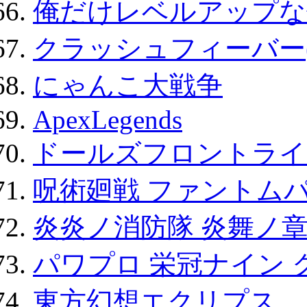
俺だけレベルアップな件
クラッシュフィーバー
にゃんこ大戦争
ApexLegends
ドールズフロントライ
呪術廻戦 ファントムパ
炎炎ノ消防隊 炎舞ノ
パワプロ 栄冠ナイン 
東方幻想エクリプス