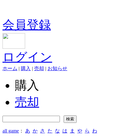
会員登録
ログイン
ホーム
|
購入
|
売却
|
お知らせ
購入
売却
all game
：
あ
か
さ
た
な
は
ま
や
ら
わ