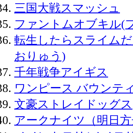
三国大戦スマッシュ
ファントムオブキル(
転生したらスライムだ
おりゅう)
千年戦争アイギス
ワンピース バウンテ
文豪ストレイドッグス
アークナイツ（明日方