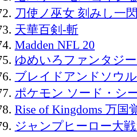
刀使ノ巫女 刻みし一閃
天華百剣-斬
Madden NFL 20
ゆめいろファンタジー
ブレイドアンドソウル
ポケモン ソード・シー
Rise of Kingdoms 
ジャンプヒーロー大戦