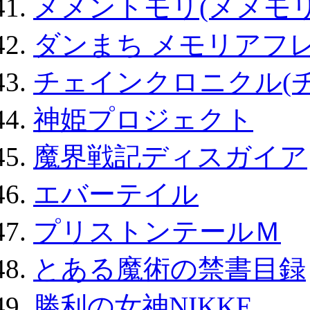
メメントモリ(メメモリ
ダンまち メモリアフレ
チェインクロニクル(
神姫プロジェクト
魔界戦記ディスガイア
エバーテイル
プリストンテールＭ
とある魔術の禁書目録
勝利の女神NIKKE