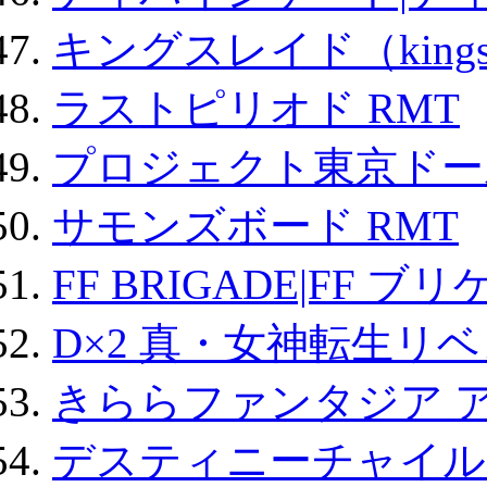
キングスレイド（kin
ラストピリオド RMT
プロジェクト東京ドール
サモンズボード RMT
FF BRIGADE|FF ブ
D×2 真・女神転生リ
きららファンタジア 
デスティニーチャイル