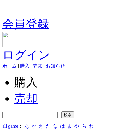
会員登録
ログイン
ホーム
|
購入
|
売却
|
お知らせ
購入
売却
all game
：
あ
か
さ
た
な
は
ま
や
ら
わ