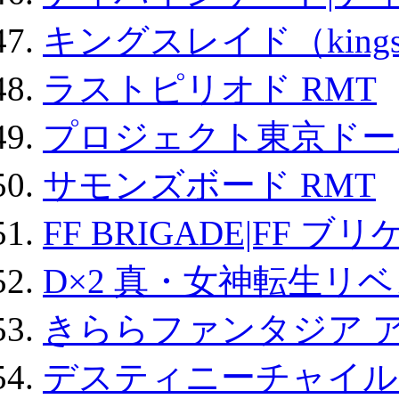
キングスレイド（kin
ラストピリオド RMT
プロジェクト東京ドール
サモンズボード RMT
FF BRIGADE|FF ブ
D×2 真・女神転生リ
きららファンタジア 
デスティニーチャイル