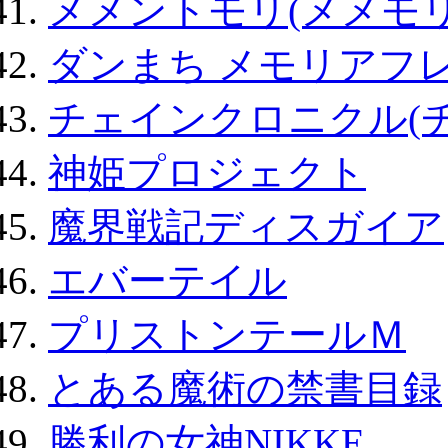
メメントモリ(メメモリ
ダンまち メモリアフレ
チェインクロニクル(
神姫プロジェクト
魔界戦記ディスガイア
エバーテイル
プリストンテールＭ
とある魔術の禁書目録
勝利の女神NIKKE