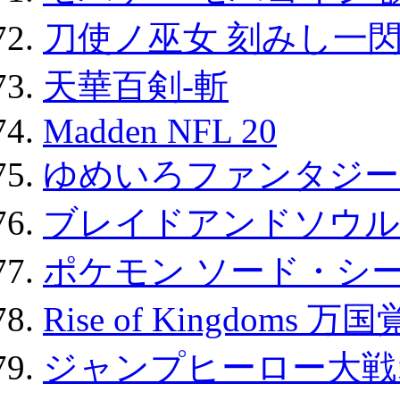
刀使ノ巫女 刻みし一閃
天華百剣-斬
Madden NFL 20
ゆめいろファンタジー
ブレイドアンドソウル
ポケモン ソード・シー
Rise of Kingdoms 
ジャンプヒーロー大戦