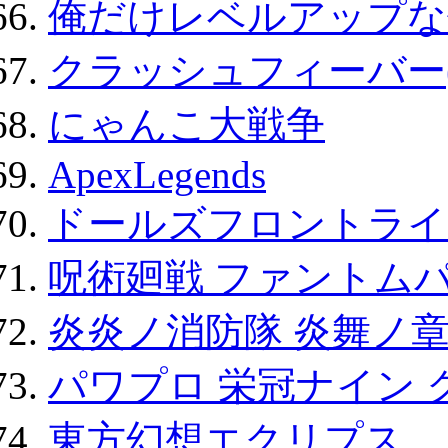
俺だけレベルアップな件
クラッシュフィーバー
にゃんこ大戦争
ApexLegends
ドールズフロントライ
呪術廻戦 ファントムパ
炎炎ノ消防隊 炎舞ノ
パワプロ 栄冠ナイン 
東方幻想エクリプス