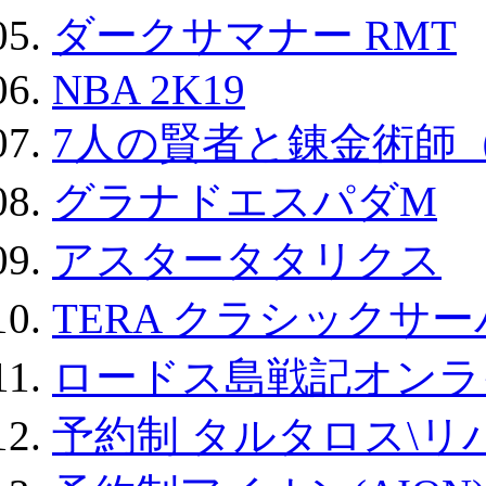
ダークサマナー RMT
NBA 2K19
7人の賢者と錬金術師
グラナドエスパダM
アスタータタリクス
TERA クラシックサー
ロードス島戦記オンラ
予約制 タルタロス\リバ