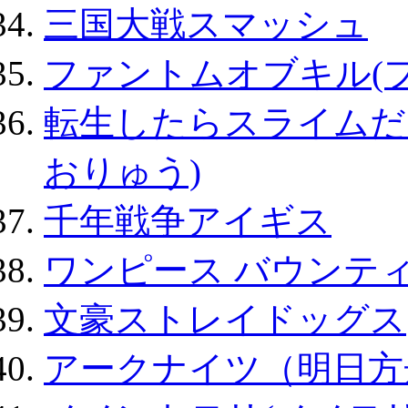
三国大戦スマッシュ
ファントムオブキル(
転生したらスライムだ
おりゅう)
千年戦争アイギス
ワンピース バウンテ
文豪ストレイドッグス
アークナイツ（明日方