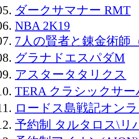
ダークサマナー RMT
NBA 2K19
7人の賢者と錬金術師
グラナドエスパダM
アスタータタリクス
TERA クラシックサー
ロードス島戦記オンラ
予約制 タルタロス\リバ