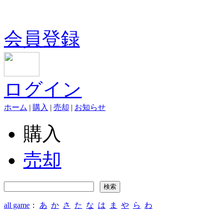
会員登録
ログイン
ホーム
|
購入
|
売却
|
お知らせ
購入
売却
all game
：
あ
か
さ
た
な
は
ま
や
ら
わ