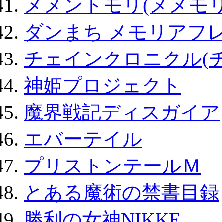
メメントモリ(メメモリ
ダンまち メモリアフレ
チェインクロニクル(
神姫プロジェクト
魔界戦記ディスガイア
エバーテイル
プリストンテールＭ
とある魔術の禁書目録
勝利の女神NIKKE