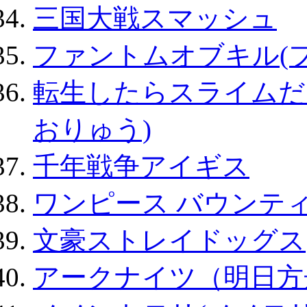
三国大戦スマッシュ
ファントムオブキル(
転生したらスライムだ
おりゅう)
千年戦争アイギス
ワンピース バウンテ
文豪ストレイドッグス
アークナイツ（明日方