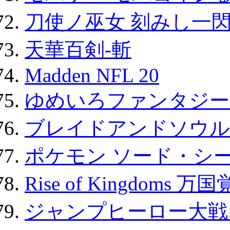
刀使ノ巫女 刻みし一閃
天華百剣-斬
Madden NFL 20
ゆめいろファンタジー
ブレイドアンドソウル
ポケモン ソード・シー
Rise of Kingdoms 
ジャンプヒーロー大戦