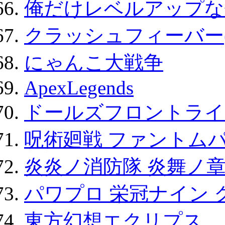
俺だけレベルアップな件
クラッシュフィーバー
にゃんこ大戦争
ApexLegends
ドールズフロントライ
呪術廻戦 ファントムパ
炎炎ノ消防隊 炎舞ノ
パワプロ 栄冠ナイン 
東方幻想エクリプス