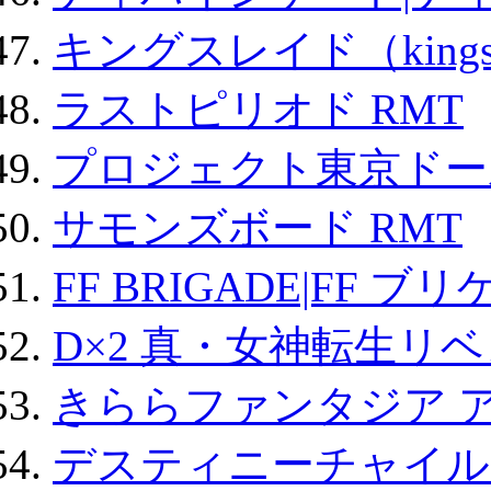
キングスレイド（kin
ラストピリオド RMT
プロジェクト東京ドール
サモンズボード RMT
FF BRIGADE|FF ブ
D×2 真・女神転生リ
きららファンタジア 
デスティニーチャイル