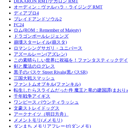
DEKARON RMT|デカロン RMT
オーディン：ヴァルハラ・ライジング RMT
ディアブロ4
ブレイドアンドソウル2
FC24
ロム(ROM：Remember of Majesty)
ドラゴンボールレジェンズ
崩壊スターレイル(崩スタ)
ロマンシングサガリ・ユニバース
アズールレーン(アズレン)
この素晴らしい世界に祝福を！ファンタスティックデイズ
剣と魔法のログレス
黒子のバスケ Street Rivals(黒バスSR)
三国大戦スマッシュ
ファントムオブキル(ファンキル)
転生したらスライムだった件 魔王と竜の建国譚(まおり
千年戦争アイギス
ワンピース バウンティラッシュ
文豪ストレイドッグス
アークナイツ（明日方舟）
メメントモリ(メメモリ)
ダンまち メモリアフレーゼ(ダンメモ)