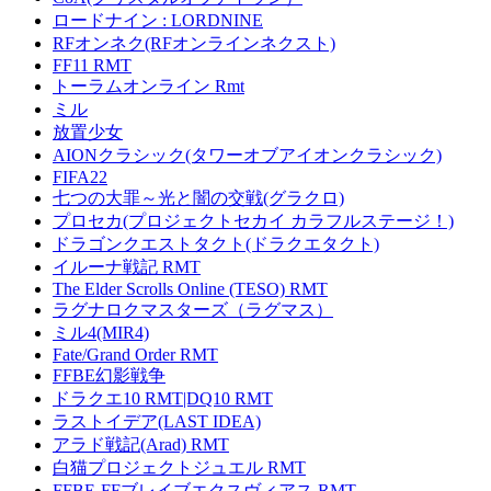
ロードナイン : LORDNINE
RFオンネク(RFオンラインネクスト)
FF11 RMT
トーラムオンライン Rmt
ミル
放置少女
AIONクラシック(タワーオブアイオンクラシック)
FIFA22
七つの大罪～光と闇の交戦(グラクロ)
プロセカ(プロジェクトセカイ カラフルステージ！)
ドラゴンクエストタクト(ドラクエタクト)
イルーナ戦記 RMT
The Elder Scrolls Online (TESO) RMT
ラグナロクマスターズ（ラグマス）
ミル4(MIR4)
Fate/Grand Order RMT
FFBE幻影戦争
ドラクエ10 RMT|DQ10 RMT
ラストイデア(LAST IDEA)
アラド戦記(Arad) RMT
白猫プロジェクトジュエル RMT
FFBE-FFブレイブエクスヴィアス RMT