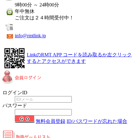
9時00分 ～ 24時00分
年中無休
ご注文は２４時間受付中！
info@rmtlink.jp
LinkのRMT APP
コードを読み取るか左クリック
するとアクセスができます
ログインID
パスワード
無料会員登録
ID/パスワードが忘れた場合