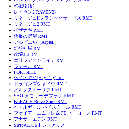
幻獣物語2
レイヴン2(RAVEN2)
リネージュIIクラシックサービス RMT
リネージュ2 RMT
イザナギ RMT
信長の野望 RMT
アルピエル（ArpieL）
幻想神域 RMT
崩壊3rd RMT
エリシアオンライン RMT
ラテール RMT
FORTNITE
ヘイ・デイ(Hay Day) rmt
ドラゴンズシャドウ RMT
メルクストーリア RMT
SAO メモリー デフラグ RMT
BLEACH Brave Souls RMT
バトルガール ハイスクール RMT
ファイアーエムブレム FE ヒーローズ RMT
アナザーエデン RMT
SINoALICE丨シノアリス