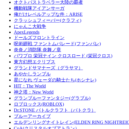
オクトパストラベラー大陸の覇者
機動戦隊アイアンサーガ
俺だけレベルアップな件：ARISE
クラッシュフィーバー(クラフィ)
にゃんこ大戦争
ApexLegends
ドールズフロントライン
呪術廻戦 ファントムパレード(ファンパレ)
炎炎ノ消防隊 炎舞ノ章
パワプロ 栄冠ナイン クロスロード (栄冠クロス)
東方幻想エクリプス
グランドサマナーズ（グラサマ）
あやかしランブル
星になれ ヴェーダの騎士たち(ホシナレ)
HIT：The World
神之塔：New World
グランブルーファンタジー(グラブル)
ロブロックス(ROBLOX)
Dr.STONE バトルクラフト（バトクラ）
ブルーアーカイブ
エルデンリングナイトレイン(ELDEN RING NIGHTREIG
CoA(クリスタルオブアトラン）