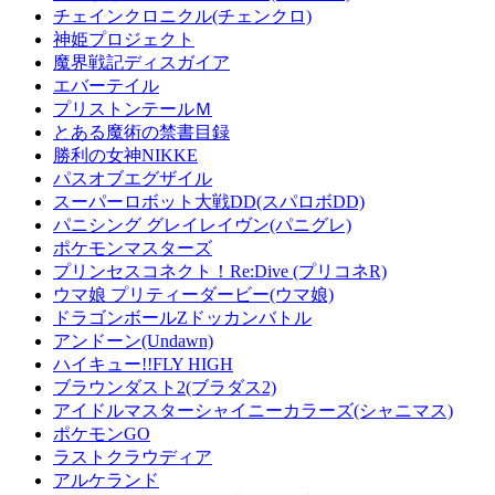
チェインクロニクル(チェンクロ)
神姫プロジェクト
魔界戦記ディスガイア
エバーテイル
プリストンテールＭ
とある魔術の禁書目録
勝利の女神NIKKE
パスオブエグザイル
スーパーロボット大戦DD(スパロボDD)
パニシング グレイレイヴン(パニグレ)
ポケモンマスターズ
プリンセスコネクト！Re:Dive (プリコネR)
ウマ娘 プリティーダービー(ウマ娘)
ドラゴンボールZドッカンバトル
アンドーン(Undawn)
ハイキュー!!FLY HIGH
ブラウンダスト2(ブラダス2)
アイドルマスターシャイニーカラーズ(シャニマス)
ポケモンGO
ラストクラウディア
アルケランド