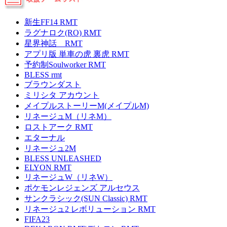
新生FF14 RMT
ラグナロク(RO) RMT
星界神話 RMT
アプリ版 単車の虎 裏虎 RMT
予約制Soulworker RMT
BLESS rmt
ブラウンダスト
ミリシタ アカウント
メイプルストーリーM(メイプルM)
リネージュM（リネM）
ロストアーク RMT
エターナル
リネージュ2M
BLESS UNLEASHED
ELYON RMT
リネージュW（リネW）
ポケモンレジェンズ アルセウス
サンクラシック(SUN Classic) RMT
リネージュ2 レボリューション RMT
FIFA23