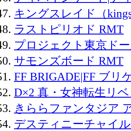
キングスレイド（kin
ラストピリオド RMT
プロジェクト東京ドール
サモンズボード RMT
FF BRIGADE|FF ブ
D×2 真・女神転生リ
きららファンタジア 
デスティニーチャイル