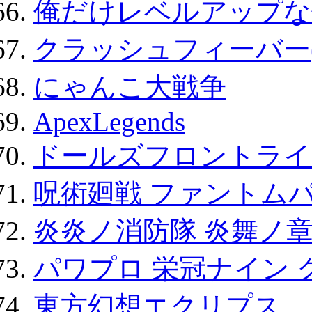
俺だけレベルアップな件
クラッシュフィーバー
にゃんこ大戦争
ApexLegends
ドールズフロントライ
呪術廻戦 ファントムパ
炎炎ノ消防隊 炎舞ノ
パワプロ 栄冠ナイン 
東方幻想エクリプス