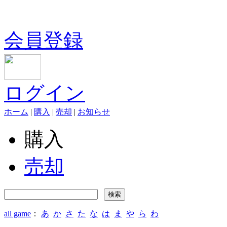
会員登録
ログイン
ホーム
|
購入
|
売却
|
お知らせ
購入
売却
all game
：
あ
か
さ
た
な
は
ま
や
ら
わ