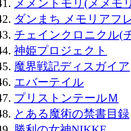
メメントモリ(メメモリ
ダンまち メモリアフレ
チェインクロニクル(
神姫プロジェクト
魔界戦記ディスガイア
エバーテイル
プリストンテールＭ
とある魔術の禁書目録
勝利の女神NIKKE