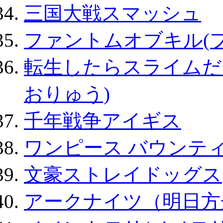
三国大戦スマッシュ
ファントムオブキル(
転生したらスライムだ
おりゅう)
千年戦争アイギス
ワンピース バウンテ
文豪ストレイドッグス
アークナイツ（明日方