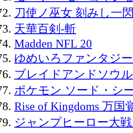
刀使ノ巫女 刻みし一閃
天華百剣-斬
Madden NFL 20
ゆめいろファンタジー
ブレイドアンドソウル
ポケモン ソード・シー
Rise of Kingdoms 
ジャンプヒーロー大戦