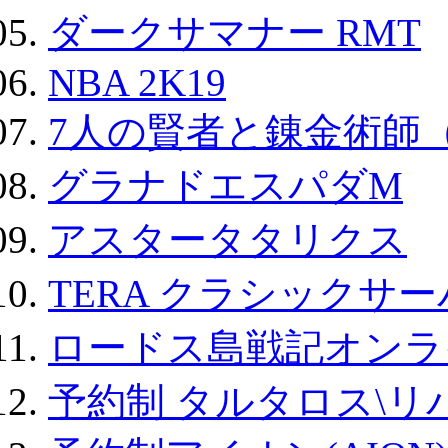
ダークサマナー RMT
NBA 2K19
7人の賢者と錬金術師
グラナドエスパダM
アスタータタリクス
TERA クラシックサー
ロードス島戦記オンラ
予約制 タルタロス\リバ