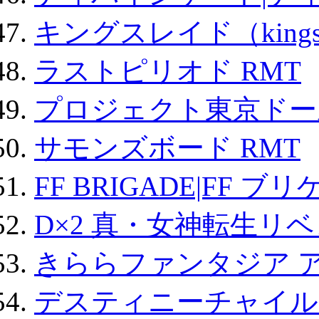
キングスレイド（kin
ラストピリオド RMT
プロジェクト東京ドール
サモンズボード RMT
FF BRIGADE|FF ブ
D×2 真・女神転生リ
きららファンタジア 
デスティニーチャイル