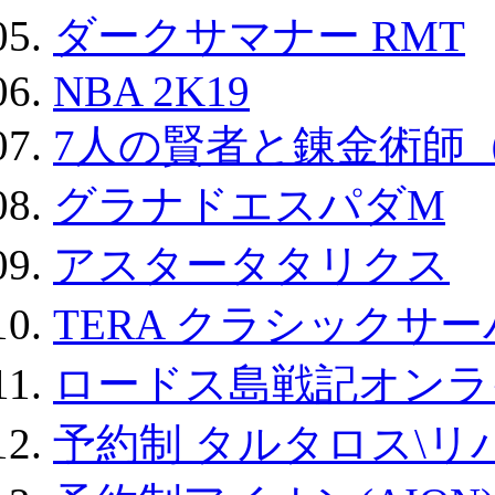
ダークサマナー RMT
NBA 2K19
7人の賢者と錬金術師
グラナドエスパダM
アスタータタリクス
TERA クラシックサー
ロードス島戦記オンラ
予約制 タルタロス\リバ