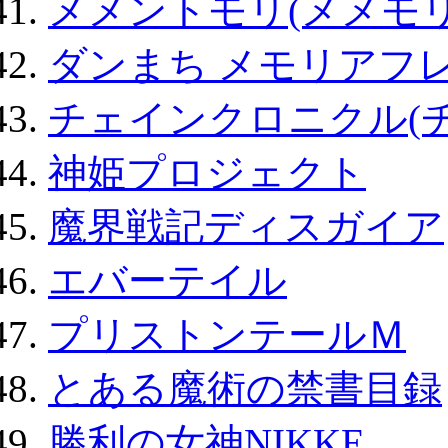
メメントモリ(メメモリ
ダンまち メモリアフレ
チェインクロニクル(
神姫プロジェクト
魔界戦記ディスガイア
エバーテイル
プリストンテールＭ
とある魔術の禁書目録
勝利の女神NIKKE