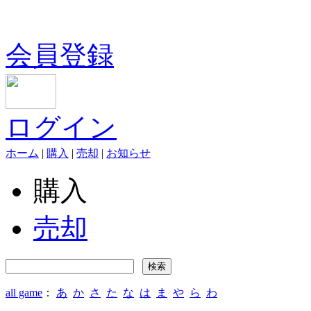
会員登録
ログイン
ホーム
|
購入
|
売却
|
お知らせ
購入
売却
all game
：
あ
か
さ
た
な
は
ま
や
ら
わ