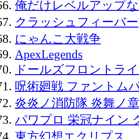
俺だけレベルアップな件
クラッシュフィーバー
にゃんこ大戦争
ApexLegends
ドールズフロントライ
呪術廻戦 ファントムパ
炎炎ノ消防隊 炎舞ノ
パワプロ 栄冠ナイン 
東方幻想エクリプス