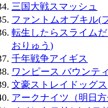
三国大戦スマッシュ
ファントムオブキル(
転生したらスライムだ
おりゅう)
千年戦争アイギス
ワンピース バウンテ
文豪ストレイドッグス
アークナイツ（明日方