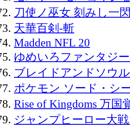
刀使ノ巫女 刻みし一閃
天華百剣-斬
Madden NFL 20
ゆめいろファンタジー
ブレイドアンドソウル
ポケモン ソード・シー
Rise of Kingdoms 
ジャンプヒーロー大戦