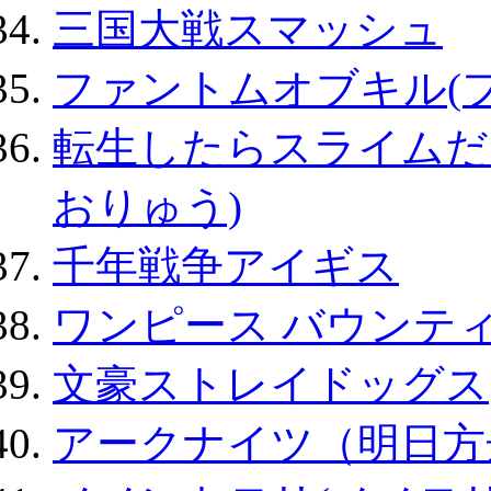
三国大戦スマッシュ
ファントムオブキル(
転生したらスライムだ
おりゅう)
千年戦争アイギス
ワンピース バウンテ
文豪ストレイドッグス
アークナイツ（明日方