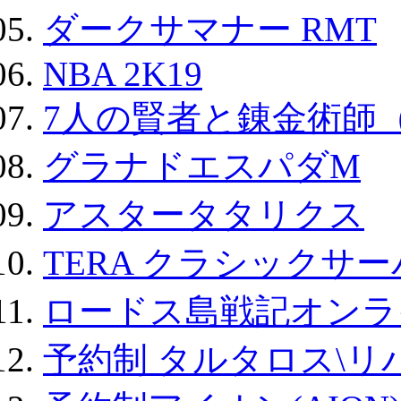
ダークサマナー RMT
NBA 2K19
7人の賢者と錬金術師
グラナドエスパダM
アスタータタリクス
TERA クラシックサー
ロードス島戦記オンラ
予約制 タルタロス\リバ