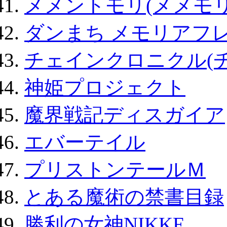
メメントモリ(メメモリ
ダンまち メモリアフレ
チェインクロニクル(
神姫プロジェクト
魔界戦記ディスガイア
エバーテイル
プリストンテールＭ
とある魔術の禁書目録
勝利の女神NIKKE