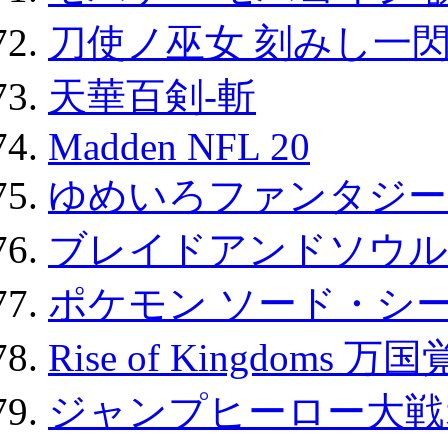
刀使ノ巫女 刻みし一閃
天華百剣-斬
Madden NFL 20
ゆめいろファンタジー
ブレイドアンドソウル
ポケモン ソード・シー
Rise of Kingdoms 
ジャンプヒーロー大戦