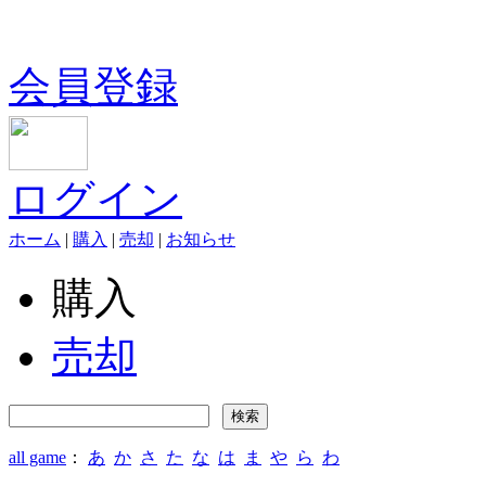
会員登録
ログイン
ホーム
|
購入
|
売却
|
お知らせ
購入
売却
all game
：
あ
か
さ
た
な
は
ま
や
ら
わ