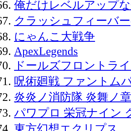
俺だけレベルアップな件
クラッシュフィーバー
にゃんこ大戦争
ApexLegends
ドールズフロントライ
呪術廻戦 ファントムパ
炎炎ノ消防隊 炎舞ノ
パワプロ 栄冠ナイン 
東方幻想エクリプス