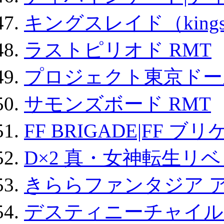
キングスレイド（kin
ラストピリオド RMT
プロジェクト東京ドール
サモンズボード RMT
FF BRIGADE|FF ブ
D×2 真・女神転生リ
きららファンタジア 
デスティニーチャイル