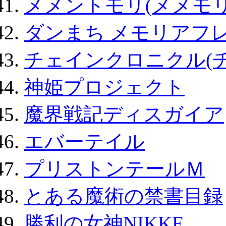
メメントモリ(メメモリ
ダンまち メモリアフレ
チェインクロニクル(
神姫プロジェクト
魔界戦記ディスガイア
エバーテイル
プリストンテールＭ
とある魔術の禁書目録
勝利の女神NIKKE