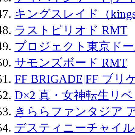
キングスレイド（kin
ラストピリオド RMT
プロジェクト東京ドール
サモンズボード RMT
FF BRIGADE|FF ブ
D×2 真・女神転生リ
きららファンタジア 
デスティニーチャイル