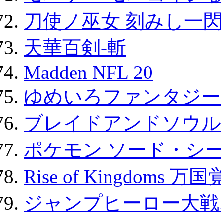
刀使ノ巫女 刻みし一閃
天華百剣-斬
Madden NFL 20
ゆめいろファンタジー
ブレイドアンドソウル
ポケモン ソード・シー
Rise of Kingdoms 
ジャンプヒーロー大戦