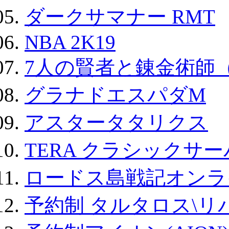
ダークサマナー RMT
NBA 2K19
7人の賢者と錬金術師
グラナドエスパダM
アスタータタリクス
TERA クラシックサー
ロードス島戦記オンラ
予約制 タルタロス\リバ