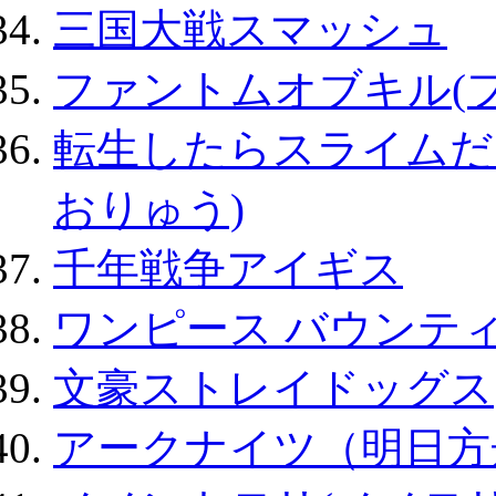
三国大戦スマッシュ
ファントムオブキル(
転生したらスライムだ
おりゅう)
千年戦争アイギス
ワンピース バウンテ
文豪ストレイドッグス
アークナイツ（明日方