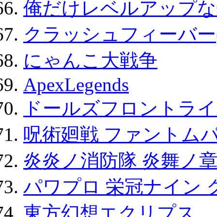
俺だけレベルアップな件
クラッシュフィーバー
にゃんこ大戦争
ApexLegends
ドールズフロントライ
呪術廻戦 ファントムパ
炎炎ノ消防隊 炎舞ノ
パワプロ 栄冠ナイン 
東方幻想エクリプス