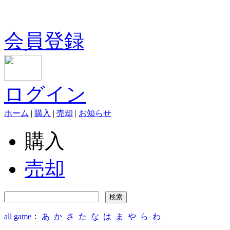
会員登録
ログイン
ホーム
|
購入
|
売却
|
お知らせ
購入
売却
all game
：
あ
か
さ
た
な
は
ま
や
ら
わ