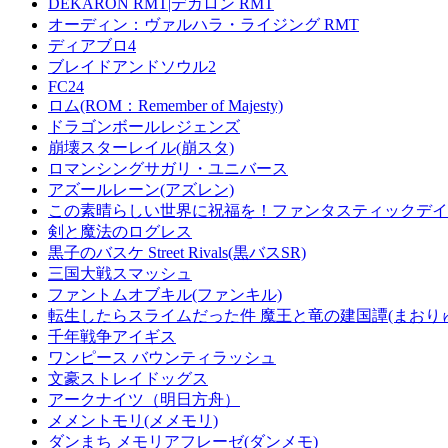
DEKARON RMT|デカロン RMT
オーディン：ヴァルハラ・ライジング RMT
ディアブロ4
ブレイドアンドソウル2
FC24
ロム(ROM：Remember of Majesty)
ドラゴンボールレジェンズ
崩壊スターレイル(崩スタ)
ロマンシングサガリ・ユニバース
アズールレーン(アズレン)
この素晴らしい世界に祝福を！ファンタスティックデイズ
剣と魔法のログレス
黒子のバスケ Street Rivals(黒バスSR)
三国大戦スマッシュ
ファントムオブキル(ファンキル)
転生したらスライムだった件 魔王と竜の建国譚(まおり
千年戦争アイギス
ワンピース バウンティラッシュ
文豪ストレイドッグス
アークナイツ（明日方舟）
メメントモリ(メメモリ)
ダンまち メモリアフレーゼ(ダンメモ)