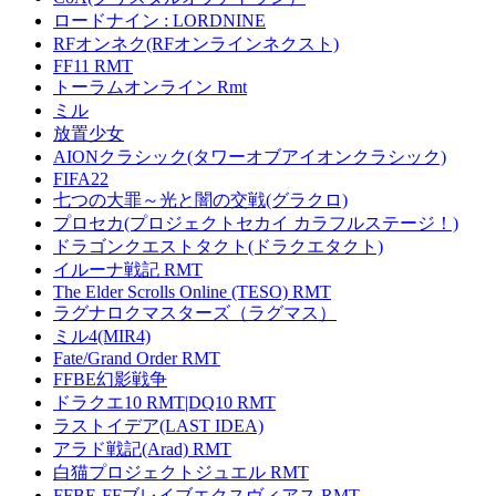
ロードナイン : LORDNINE
RFオンネク(RFオンラインネクスト)
FF11 RMT
トーラムオンライン Rmt
ミル
放置少女
AIONクラシック(タワーオブアイオンクラシック)
FIFA22
七つの大罪～光と闇の交戦(グラクロ)
プロセカ(プロジェクトセカイ カラフルステージ！)
ドラゴンクエストタクト(ドラクエタクト)
イルーナ戦記 RMT
The Elder Scrolls Online (TESO) RMT
ラグナロクマスターズ（ラグマス）
ミル4(MIR4)
Fate/Grand Order RMT
FFBE幻影戦争
ドラクエ10 RMT|DQ10 RMT
ラストイデア(LAST IDEA)
アラド戦記(Arad) RMT
白猫プロジェクトジュエル RMT
FFBE-FFブレイブエクスヴィアス RMT