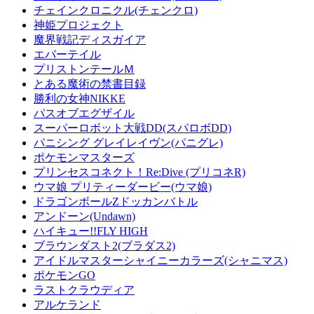
チェインクロニクル(チェンクロ)
神姫プロジェクト
魔界戦記ディスガイア
エバーテイル
プリストンテールＭ
とある魔術の禁書目録
勝利の女神NIKKE
パスオブエグザイル
スーパーロボット大戦DD(スパロボDD)
パニシング グレイレイヴン(パニグレ)
ポケモンマスターズ
プリンセスコネクト！Re:Dive (プリコネR)
ウマ娘 プリティーダービー(ウマ娘)
ドラゴンボールZドッカンバトル
アンドーン(Undawn)
ハイキュー!!FLY HIGH
ブラウンダスト2(ブラダス2)
アイドルマスターシャイニーカラーズ(シャニマス)
ポケモンGO
ラストクラウディア
アルケランド