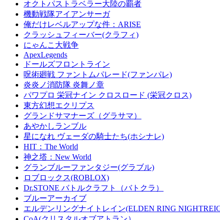
オクトパストラベラー大陸の覇者
機動戦隊アイアンサーガ
俺だけレベルアップな件：ARISE
クラッシュフィーバー(クラフィ)
にゃんこ大戦争
ApexLegends
ドールズフロントライン
呪術廻戦 ファントムパレード(ファンパレ)
炎炎ノ消防隊 炎舞ノ章
パワプロ 栄冠ナイン クロスロード (栄冠クロス)
東方幻想エクリプス
グランドサマナーズ（グラサマ）
あやかしランブル
星になれ ヴェーダの騎士たち(ホシナレ)
HIT：The World
神之塔：New World
グランブルーファンタジー(グラブル)
ロブロックス(ROBLOX)
Dr.STONE バトルクラフト（バトクラ）
ブルーアーカイブ
エルデンリングナイトレイン(ELDEN RING NIGHTREIG
CoA(クリスタルオブアトラン）