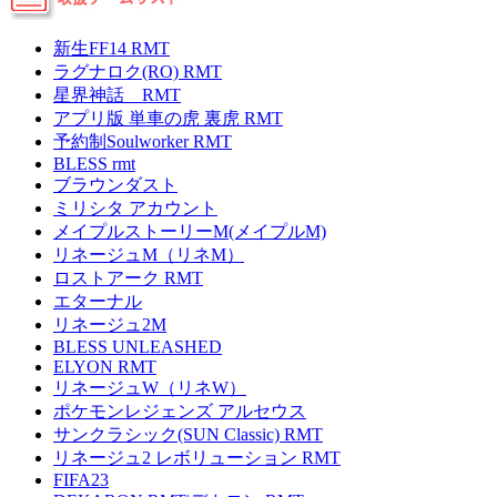
新生FF14 RMT
ラグナロク(RO) RMT
星界神話 RMT
アプリ版 単車の虎 裏虎 RMT
予約制Soulworker RMT
BLESS rmt
ブラウンダスト
ミリシタ アカウント
メイプルストーリーM(メイプルM)
リネージュM（リネM）
ロストアーク RMT
エターナル
リネージュ2M
BLESS UNLEASHED
ELYON RMT
リネージュW（リネW）
ポケモンレジェンズ アルセウス
サンクラシック(SUN Classic) RMT
リネージュ2 レボリューション RMT
FIFA23