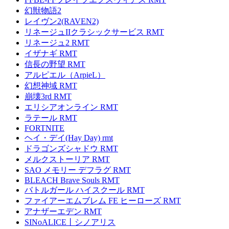
幻獣物語2
レイヴン2(RAVEN2)
リネージュIIクラシックサービス RMT
リネージュ2 RMT
イザナギ RMT
信長の野望 RMT
アルピエル（ArpieL）
幻想神域 RMT
崩壊3rd RMT
エリシアオンライン RMT
ラテール RMT
FORTNITE
ヘイ・デイ(Hay Day) rmt
ドラゴンズシャドウ RMT
メルクストーリア RMT
SAO メモリー デフラグ RMT
BLEACH Brave Souls RMT
バトルガール ハイスクール RMT
ファイアーエムブレム FE ヒーローズ RMT
アナザーエデン RMT
SINoALICE丨シノアリス