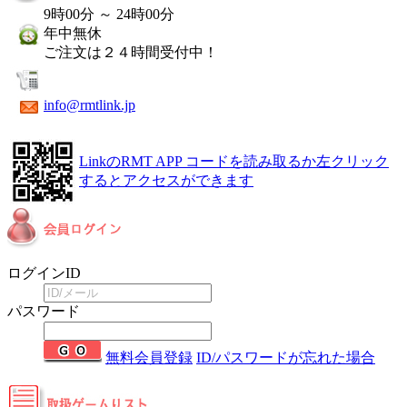
9時00分 ～ 24時00分
年中無休
ご注文は２４時間受付中！
info@rmtlink.jp
LinkのRMT APP
コードを読み取るか左クリック
するとアクセスができます
ログインID
パスワード
無料会員登録
ID/パスワードが忘れた場合