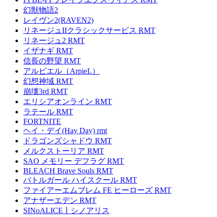
幻獣物語2
レイヴン2(RAVEN2)
リネージュIIクラシックサービス RMT
リネージュ2 RMT
イザナギ RMT
信長の野望 RMT
アルピエル（ArpieL）
幻想神域 RMT
崩壊3rd RMT
エリシアオンライン RMT
ラテール RMT
FORTNITE
ヘイ・デイ(Hay Day) rmt
ドラゴンズシャドウ RMT
メルクストーリア RMT
SAO メモリー デフラグ RMT
BLEACH Brave Souls RMT
バトルガール ハイスクール RMT
ファイアーエムブレム FE ヒーローズ RMT
アナザーエデン RMT
SINoALICE丨シノアリス