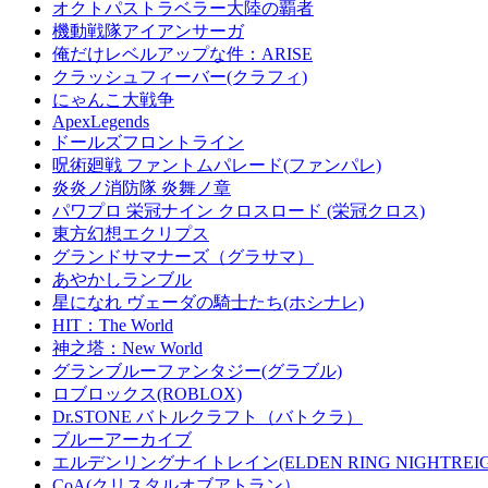
オクトパストラベラー大陸の覇者
機動戦隊アイアンサーガ
俺だけレベルアップな件：ARISE
クラッシュフィーバー(クラフィ)
にゃんこ大戦争
ApexLegends
ドールズフロントライン
呪術廻戦 ファントムパレード(ファンパレ)
炎炎ノ消防隊 炎舞ノ章
パワプロ 栄冠ナイン クロスロード (栄冠クロス)
東方幻想エクリプス
グランドサマナーズ（グラサマ）
あやかしランブル
星になれ ヴェーダの騎士たち(ホシナレ)
HIT：The World
神之塔：New World
グランブルーファンタジー(グラブル)
ロブロックス(ROBLOX)
Dr.STONE バトルクラフト（バトクラ）
ブルーアーカイブ
エルデンリングナイトレイン(ELDEN RING NIGHTREIG
CoA(クリスタルオブアトラン）