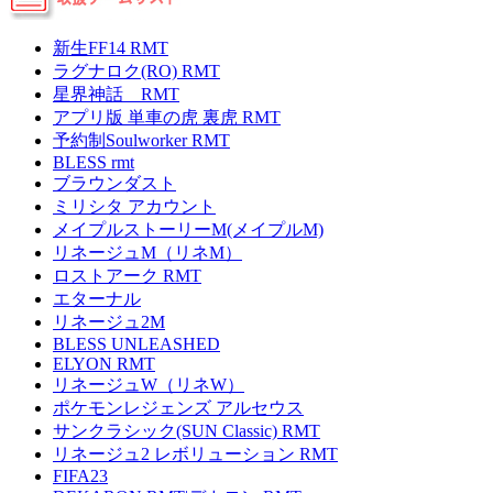
新生FF14 RMT
ラグナロク(RO) RMT
星界神話 RMT
アプリ版 単車の虎 裏虎 RMT
予約制Soulworker RMT
BLESS rmt
ブラウンダスト
ミリシタ アカウント
メイプルストーリーM(メイプルM)
リネージュM（リネM）
ロストアーク RMT
エターナル
リネージュ2M
BLESS UNLEASHED
ELYON RMT
リネージュW（リネW）
ポケモンレジェンズ アルセウス
サンクラシック(SUN Classic) RMT
リネージュ2 レボリューション RMT
FIFA23