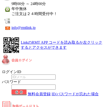
9時00分 ～ 24時00分
年中無休
ご注文は２４時間受付中！
info@rmtlink.jp
LinkのRMT APP
コードを読み取るか左クリック
するとアクセスができます
ログインID
パスワード
無料会員登録
ID/パスワードが忘れた場合