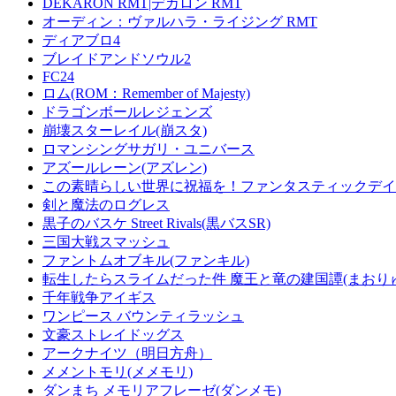
DEKARON RMT|デカロン RMT
オーディン：ヴァルハラ・ライジング RMT
ディアブロ4
ブレイドアンドソウル2
FC24
ロム(ROM：Remember of Majesty)
ドラゴンボールレジェンズ
崩壊スターレイル(崩スタ)
ロマンシングサガリ・ユニバース
アズールレーン(アズレン)
この素晴らしい世界に祝福を！ファンタスティックデイズ
剣と魔法のログレス
黒子のバスケ Street Rivals(黒バスSR)
三国大戦スマッシュ
ファントムオブキル(ファンキル)
転生したらスライムだった件 魔王と竜の建国譚(まおり
千年戦争アイギス
ワンピース バウンティラッシュ
文豪ストレイドッグス
アークナイツ（明日方舟）
メメントモリ(メメモリ)
ダンまち メモリアフレーゼ(ダンメモ)