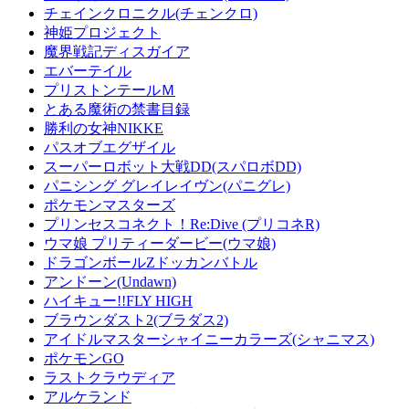
チェインクロニクル(チェンクロ)
神姫プロジェクト
魔界戦記ディスガイア
エバーテイル
プリストンテールＭ
とある魔術の禁書目録
勝利の女神NIKKE
パスオブエグザイル
スーパーロボット大戦DD(スパロボDD)
パニシング グレイレイヴン(パニグレ)
ポケモンマスターズ
プリンセスコネクト！Re:Dive (プリコネR)
ウマ娘 プリティーダービー(ウマ娘)
ドラゴンボールZドッカンバトル
アンドーン(Undawn)
ハイキュー!!FLY HIGH
ブラウンダスト2(ブラダス2)
アイドルマスターシャイニーカラーズ(シャニマス)
ポケモンGO
ラストクラウディア
アルケランド