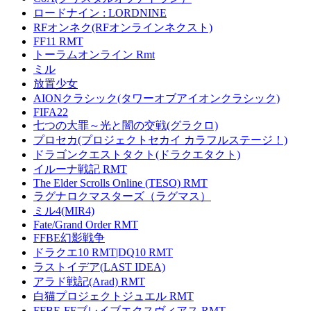
ロードナイン : LORDNINE
RFオンネク(RFオンラインネクスト)
FF11 RMT
トーラムオンライン Rmt
ミル
放置少女
AIONクラシック(タワーオブアイオンクラシック)
FIFA22
七つの大罪～光と闇の交戦(グラクロ)
プロセカ(プロジェクトセカイ カラフルステージ！)
ドラゴンクエストタクト(ドラクエタクト)
イルーナ戦記 RMT
The Elder Scrolls Online (TESO) RMT
ラグナロクマスターズ（ラグマス）
ミル4(MIR4)
Fate/Grand Order RMT
FFBE幻影戦争
ドラクエ10 RMT|DQ10 RMT
ラストイデア(LAST IDEA)
アラド戦記(Arad) RMT
白猫プロジェクトジュエル RMT
FFBE-FFブレイブエクスヴィアス RMT