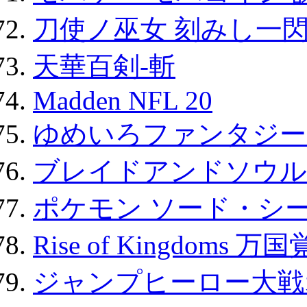
刀使ノ巫女 刻みし一閃
天華百剣-斬
Madden NFL 20
ゆめいろファンタジー
ブレイドアンドソウル
ポケモン ソード・シー
Rise of Kingdoms 
ジャンプヒーロー大戦