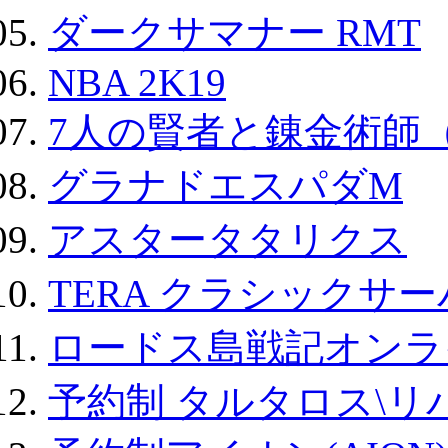
ダークサマナー RMT
NBA 2K19
7人の賢者と錬金術師
グラナドエスパダM
アスタータタリクス
TERA クラシックサー
ロードス島戦記オンラ
予約制 タルタロス\リバ