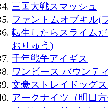
三国大戦スマッシュ
ファントムオブキル(
転生したらスライムだ
おりゅう)
千年戦争アイギス
ワンピース バウンテ
文豪ストレイドッグス
アークナイツ（明日方