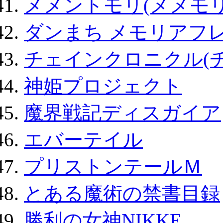
メメントモリ(メメモリ
ダンまち メモリアフレ
チェインクロニクル(
神姫プロジェクト
魔界戦記ディスガイア
エバーテイル
プリストンテールＭ
とある魔術の禁書目録
勝利の女神NIKKE