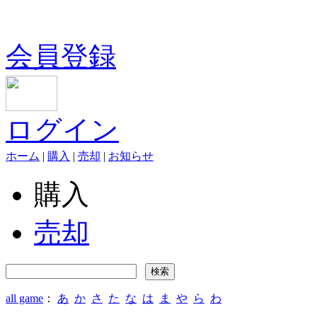
会員登録
ログイン
ホーム
|
購入
|
売却
|
お知らせ
購入
売却
all game
：
あ
か
さ
た
な
は
ま
や
ら
わ