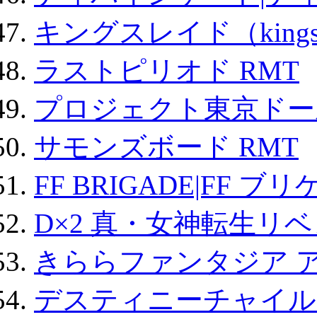
キングスレイド（kin
ラストピリオド RMT
プロジェクト東京ドール
サモンズボード RMT
FF BRIGADE|FF ブ
D×2 真・女神転生リ
きららファンタジア 
デスティニーチャイル