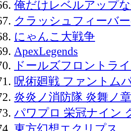
俺だけレベルアップな件
クラッシュフィーバー
にゃんこ大戦争
ApexLegends
ドールズフロントライ
呪術廻戦 ファントムパ
炎炎ノ消防隊 炎舞ノ
パワプロ 栄冠ナイン 
東方幻想エクリプス