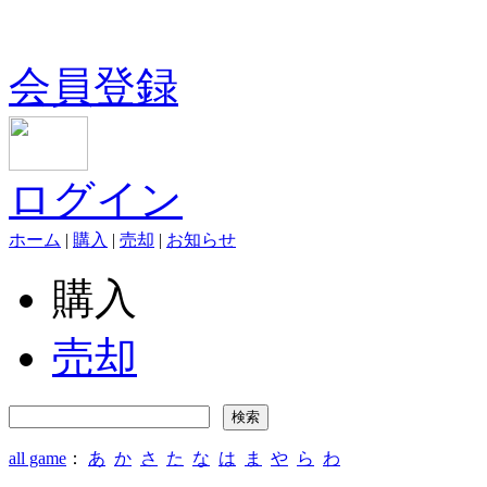
会員登録
ログイン
ホーム
|
購入
|
売却
|
お知らせ
購入
売却
all game
：
あ
か
さ
た
な
は
ま
や
ら
わ