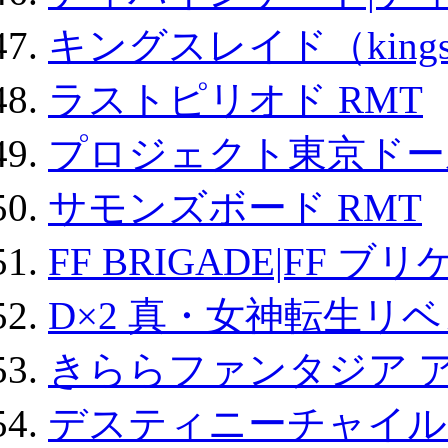
キングスレイド（kin
ラストピリオド RMT
プロジェクト東京ドール
サモンズボード RMT
FF BRIGADE|FF ブ
D×2 真・女神転生リ
きららファンタジア 
デスティニーチャイル