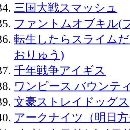
三国大戦スマッシュ
ファントムオブキル(
転生したらスライムだ
おりゅう)
千年戦争アイギス
ワンピース バウンテ
文豪ストレイドッグス
アークナイツ（明日方