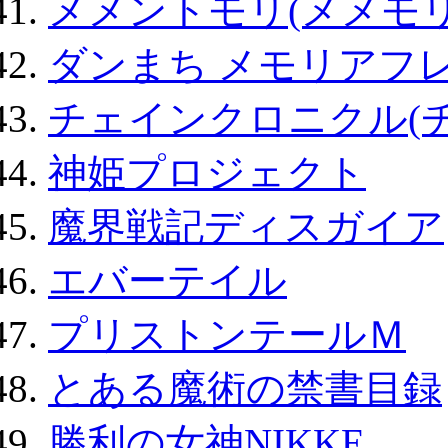
メメントモリ(メメモリ
ダンまち メモリアフレ
チェインクロニクル(
神姫プロジェクト
魔界戦記ディスガイア
エバーテイル
プリストンテールＭ
とある魔術の禁書目録
勝利の女神NIKKE