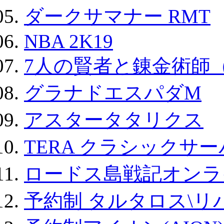
ダークサマナー RMT
NBA 2K19
7人の賢者と錬金術師
グラナドエスパダM
アスタータタリクス
TERA クラシックサー
ロードス島戦記オンラ
予約制 タルタロス\リバ