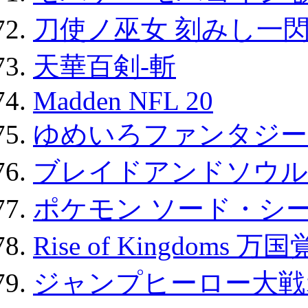
刀使ノ巫女 刻みし一閃
天華百剣-斬
Madden NFL 20
ゆめいろファンタジー
ブレイドアンドソウル
ポケモン ソード・シー
Rise of Kingdoms 
ジャンプヒーロー大戦