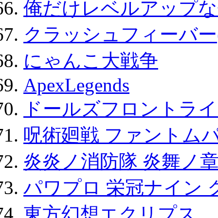
俺だけレベルアップな件
クラッシュフィーバー
にゃんこ大戦争
ApexLegends
ドールズフロントライ
呪術廻戦 ファントムパ
炎炎ノ消防隊 炎舞ノ
パワプロ 栄冠ナイン 
東方幻想エクリプス